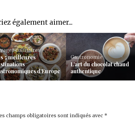
iez également aimer...
yages culinaires
s 5 meilleures
Gastronomie
stinations
L’art du chocolat chaud
astronomiques d’Europe
authentique
es champs obligatoires sont indiqués avec
*