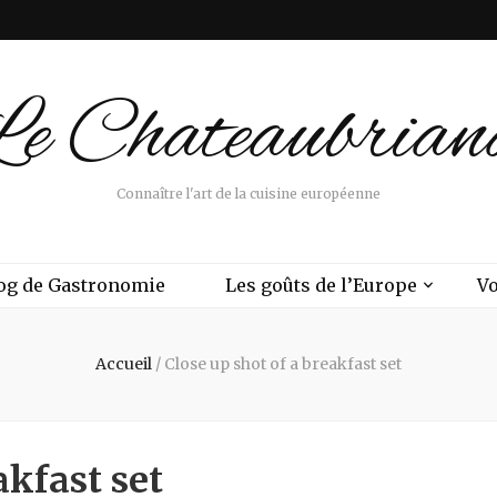
Le Chateaubrian
Connaître l'art de la cuisine européenne
og de Gastronomie
Les goûts de l’Europe
Vo
Accueil
/
Close up shot of a breakfast set
akfast set