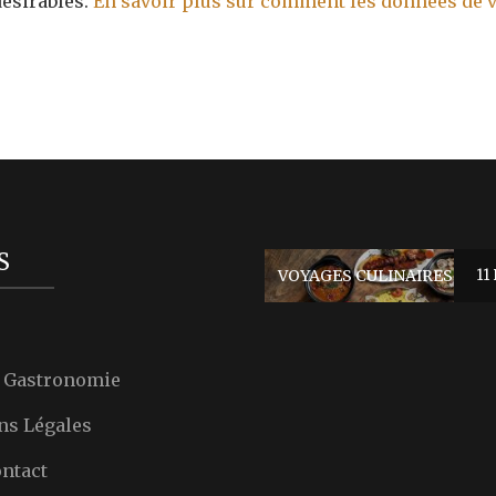
désirables.
En savoir plus sur comment les données de 
S
VOYAGES CULINAIRES
11 
e Gastronomie
ns Légales
ntact