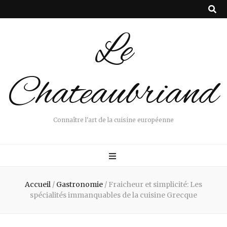
Le
Chateaubriand
Connaître l'art de la cuisine européenne
Accueil
/
Gastronomie
/
Fraicheur et simplicité: Les
spécialités immanquables de la cuisine Grecque