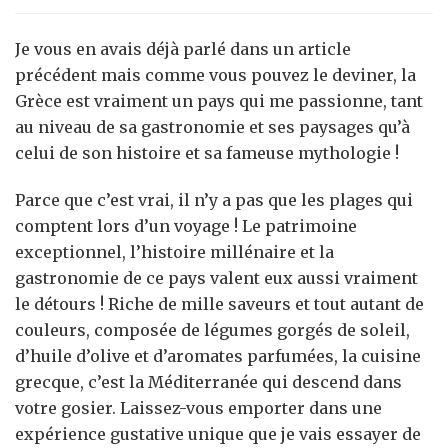
et
simplicité:
Je vous en avais déjà parlé dans un article
Les
précédent mais comme vous pouvez le deviner, la
spécialités
Grèce est vraiment un pays qui me passionne, tant
immanquables
au niveau de sa gastronomie et ses paysages qu’à
de
la
celui de son histoire et sa fameuse mythologie !
cuisine
Grecque
Parce que c’est vrai, il n’y a pas que les plages qui
comptent lors d’un voyage ! Le patrimoine
exceptionnel, l’histoire millénaire et la
gastronomie de ce pays valent eux aussi vraiment
le détours ! Riche de mille saveurs et tout autant de
couleurs, composée de légumes gorgés de soleil,
d’huile d’olive et d’aromates parfumées, la cuisine
grecque, c’est la Méditerranée qui descend dans
votre gosier. Laissez-vous emporter dans une
expérience gustative unique que je vais essayer de