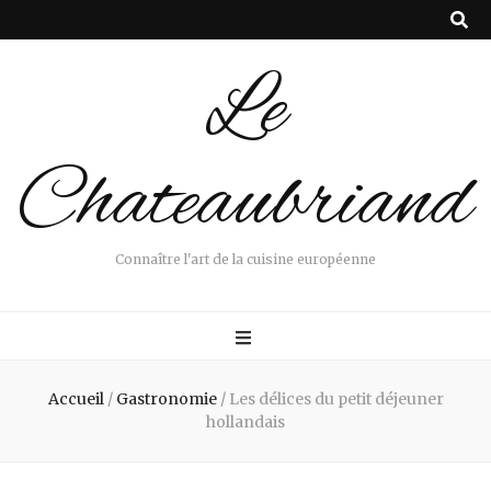
Le
Chateaubriand
Connaître l'art de la cuisine européenne
Accueil
/
Gastronomie
/
Les délices du petit déjeuner
hollandais