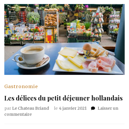
Gastronomie
Les délices du petit déjeuner hollandais
par
Le Chateau Briand
le
4 janvier 2021
Laisser un
sur
commentaire
Les
délices