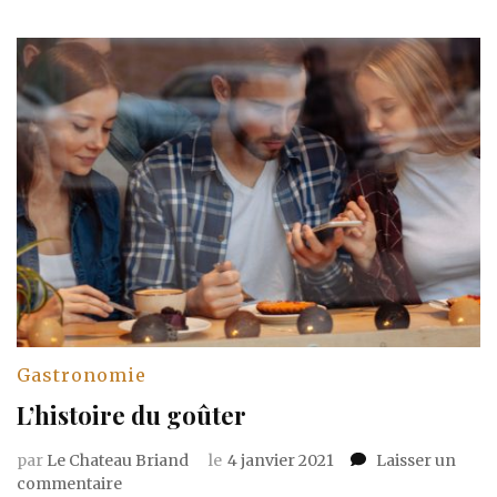
Gastronomie
L’histoire du goûter
par
Le Chateau Briand
le
4 janvier 2021
Laisser un
sur
commentaire