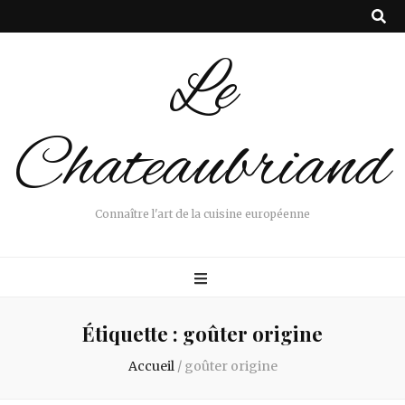
Le
Chateaubriand
Connaître l'art de la cuisine européenne
Étiquette :
goûter origine
Accueil
/
goûter origine