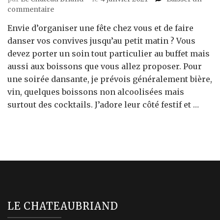
sur
commentaire
Soirée
Envie d’organiser une fête chez vous et de faire
dansante
:
danser vos convives jusqu’au petit matin ? Vous
5
devez porter un soin tout particulier au buffet mais
cocktails
aussi aux boissons que vous allez proposer. Pour
à
une soirée dansante, je prévois généralement bière,
essayer
vin, quelques boissons non alcoolisées mais
chez
vous
surtout des cocktails. J’adore leur côté festif et …
LE CHATEAUBRIAND