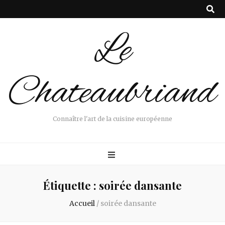
Le
Chateaubriand
Connaître l'art de la cuisine européenne
Étiquette :
soirée dansante
Accueil
/
soirée dansante