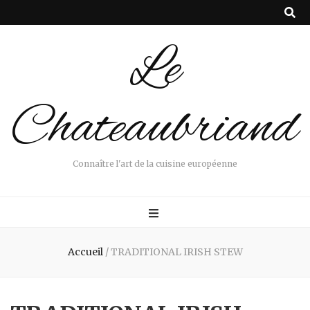
Le
Chateaubriand
Connaître l'art de la cuisine européenne
Accueil
/
TRADITIONAL IRISH STEW