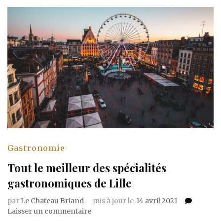
Gastronomie
Tout le meilleur des spécialités
gastronomiques de Lille
par
Le Chateau Briand
mis à jour le
14 avril 2021
sur
Laisser un commentaire
Tout