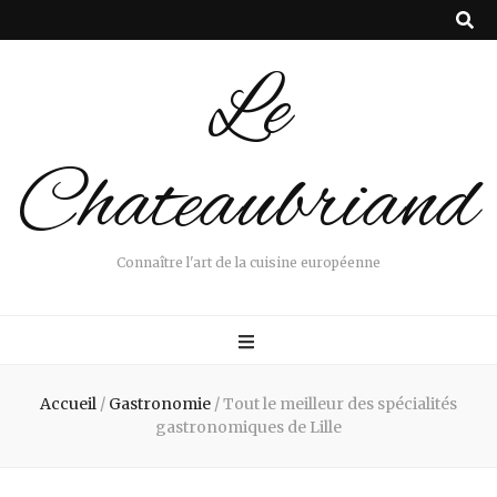
Le
Chateaubriand
Connaître l'art de la cuisine européenne
Accueil
/
Gastronomie
/
Tout le meilleur des spécialités
gastronomiques de Lille