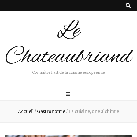
Le
Chateaubriand
Connaître l'art de la cuisine européenne
Accueil
/
Gastronomie
/
La cuisine, une alchimie