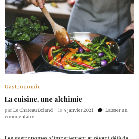
Gastronomie
La cuisine, une alchimie
par
Le Chateau Briand
le
4 janvier 2021
Laisser un
sur
commentaire
La
cuisine,
une
Les gastronomes s’impatientent et rêvent déjà de