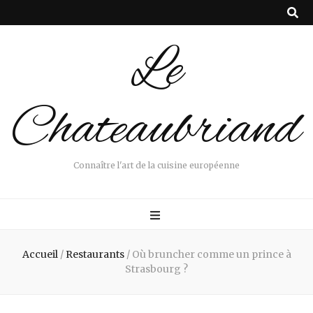
Le
Chateaubriand
Connaître l'art de la cuisine européenne
Accueil
/
Restaurants
/
Où bruncher comme un prince à
Strasbourg ?