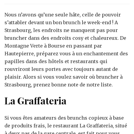
bruncher
comme
Nous n’avons qu’une seule hâte, celle de pouvoir
un
s’attabler devant un bon brunch le week-end ! A
prince
Strasbourg, les endroits ne manquent pas pour
à
bruncher dans des endroits cosy et chaleureux. De
Strasbourg
?
Montagne Verte à Bourse en passant par
Hautepierre, préparez vous à un enchantement des
papilles dans des hôtels et restaurants qui
rouvriront leurs portes avec toujours autant de
plaisir. Alors si vous voulez savoir où bruncher à
Strasbourg, prenez bonne note de notre liste.
La Graffateria
Si vous êtes amateurs des brunchs copieux à base
de produits frais, le restaurant La Graffateria, situé
à deux pas de la gare centrale, est fait pour vous.