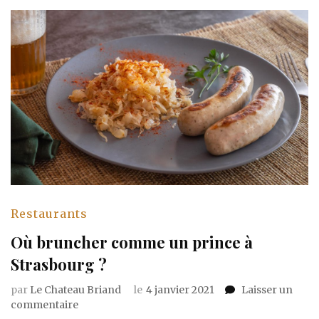
Restaurants
Où bruncher comme un prince à
Strasbourg ?
par
Le Chateau Briand
le
4 janvier 2021
Laisser un
sur
commentaire
Où